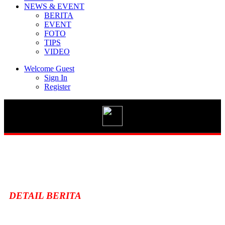
NEWS & EVENT
BERITA
EVENT
FOTO
TIPS
Vario 125 eSP
VIDEO
Welcome Guest
Sign In
Register
New BeAT Street eSP
STYLO 160
DETAIL BERITA
GENIO