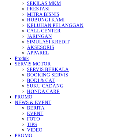
SEKILAS MKM
All New Scoopy
PRESTASI
MITRA BISNIS
HUBUNGI KAMI
KELUHAN PELANGGAN
CALL CENTER
JARINGAN
VARIO 160
SIMULASI KREDIT
AKSESORIS
APPAREL
Produk
SERVIS MOTOR
ADV 160
SERVIS BERKALA
BOOKING SERVIS
BODI & CAT
SUKU CADANG
HONDA CARE
PROMO
All New BeAT eSP
NEWS & EVENT
BERITA
EVENT
FOTO
TIPS
VIDEO
PCX 160 eSP
PROMO