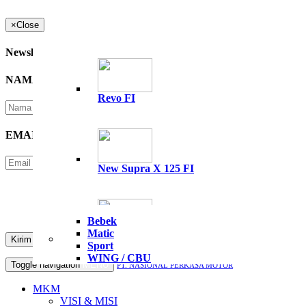
×
Close
Newsletter
NAMA
*
Revo FI
EMAIL
*
New Supra X 125 FI
Please Enter Security Code
Not readable? Change text.
Bebek
Matic
All New Supra GTR 15
Sport
WING / CBU
Toggle navigation
MENU
PT. NASIONAL PERKASA MOTOR
MKM
VISI & MISI