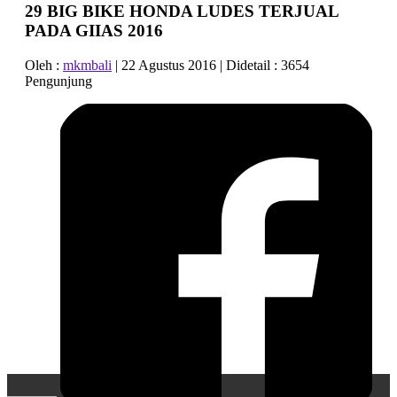
29 BIG BIKE HONDA LUDES TERJUAL
PADA GIIAS 2016
CB 150X
Oleh :
mkmbali
|
22 Agustus 2016 |
Didetail :
3654
Pengunjung
New Sonic 150R
New CB150R Streetfir
CRF 150L