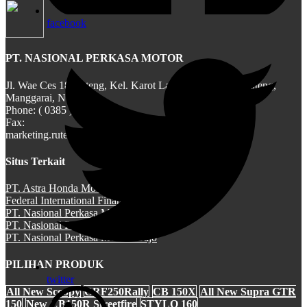
All New CBR 150R
facebook
PT. NASIONAL PERKASA MOTOR
Jl. Wae Ces 18 Ruteng, Kel. Karot Langke Rembong, Ruteng,
CB 150 VERZA
Manggarai, NTT
Phone: ( 0385 ) 22324
Fax:
marketing.ruteng@gmail.com
Situs Terkait
SH 150i
PT. Astra Honda Motor (AHM)
Federal International Finance (FIF)
PT. Nasional Perkasa Motor - Ruteng
PT. Nasional Perkasa Motor - Bajawa
PT. Nasional Perkasa Motor - Bajo
PCX Hybrid
PILIHAN PRODUK
twitter
All New Scoopy
CRF250Rally
CB 150X
All New Supra GTR
150
New CB150R Streetfire
STYLO 160