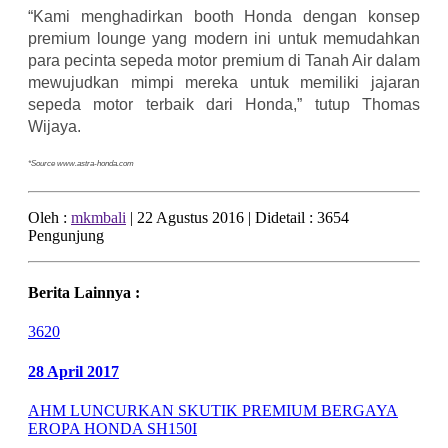
“Kami menghadirkan booth Honda dengan konsep
premium lounge yang modern ini untuk memudahkan
para pecinta sepeda motor premium di Tanah Air dalam
mewujudkan mimpi mereka untuk memiliki jajaran
sepeda motor terbaik dari Honda,” tutup Thomas
Wijaya.
*Source www.astra-honda.com
Oleh :
mkmbali
|
22 Agustus 2016 |
Didetail :
3654
Pengunjung
Berita Lainnya :
3620
28 April 2017
AHM LUNCURKAN SKUTIK PREMIUM BERGAYA
EROPA HONDA SH150I