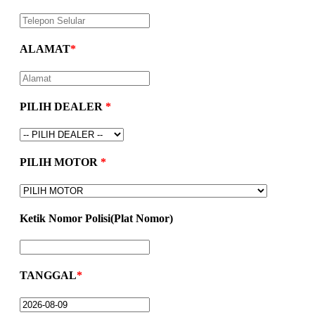
All New CBR 150R
ALAMAT
*
CB 150 VERZA
PILIH DEALER
*
PILIH MOTOR
*
SH 150i
Ketik Nomor Polisi(Plat Nomor)
PCX Hybrid
TANGGAL
*