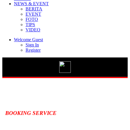
NEWS & EVENT
BERITA
EVENT
FOTO
TIPS
Vario 125 eSP
VIDEO
Welcome Guest
Sign In
Register
New BeAT Street eSP
STYLO 160
BOOKING SERVICE
GENIO