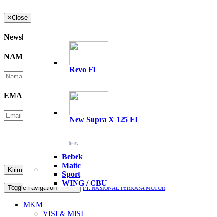
×
Close
Newsletter
NAMA
*
Revo FI
EMAIL
*
New Supra X 125 FI
Please Enter Security Code
Not readable? Change text.
Bebek
Matic
All New Supra GTR 15
Sport
WING / CBU
Toggle navigation
MENU
PT. NASIONAL PERKASA MOTOR
MKM
VISI & MISI