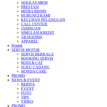
SEKILAS MKM
All New Scoopy
PRESTASI
MITRA BISNIS
HUBUNGI KAMI
KELUHAN PELANGGAN
CALL CENTER
JARINGAN
VARIO 160
SIMULASI KREDIT
AKSESORIS
APPAREL
Produk
SERVIS MOTOR
ADV 160
SERVIS BERKALA
BOOKING SERVIS
BODI & CAT
SUKU CADANG
HONDA CARE
PROMO
All New BeAT eSP
NEWS & EVENT
BERITA
EVENT
FOTO
TIPS
VIDEO
PCX 160 eSP
PROMO