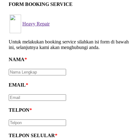
FORM BOOKING SERVICE
CB 150X
Heavy Repair
Untuk melakukan booking service silahkan isi form di bawah
ini, selanjutnya kami akan menghubungi anda.
New Sonic 150R
NAMA
*
EMAIL
*
New CB150R Streetfir
TELPON
*
CRF 150L
TELPON SELULAR
*