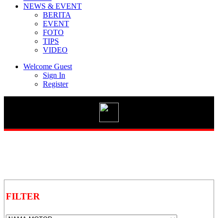
NEWS & EVENT
BERITA
EVENT
FOTO
TIPS
Vario 125 eSP
VIDEO
Welcome Guest
Sign In
Register
New BeAT Street eSP
STYLO 160
GENIO
FILTER