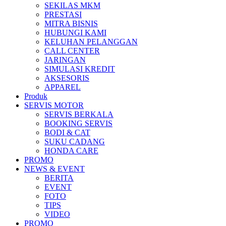
SEKILAS MKM
All New Scoopy
PRESTASI
MITRA BISNIS
HUBUNGI KAMI
KELUHAN PELANGGAN
CALL CENTER
JARINGAN
VARIO 160
SIMULASI KREDIT
AKSESORIS
APPAREL
Produk
SERVIS MOTOR
ADV 160
SERVIS BERKALA
BOOKING SERVIS
BODI & CAT
SUKU CADANG
HONDA CARE
PROMO
All New BeAT eSP
NEWS & EVENT
BERITA
EVENT
FOTO
TIPS
VIDEO
PCX 160 eSP
PROMO