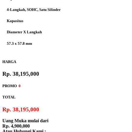
CBR 250RR
4-Langkah, SOHC, Satu Silinder
Kapasitas
Diameter X Langkah
CRF250Rally
57.3 x 57.8 mm
Rasio Kompresi
HARGA
9.5:1
Rp. 38,195,000
Tipe Starter
PROMO
0
Pedal dan Elektrik
TOTAL
Sistem Bahan Bakar
Rp. 38,195,000
PGM-FI (Programmed Fuel Injection)
Uang Muka mulai dari
Transmisi
Rp. 4,900,000
Atau Hubungi Kami :