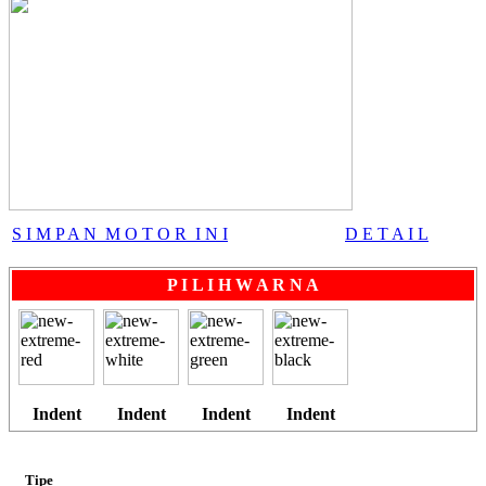
All New CBR 150R
CB 150 VERZA
S I M P A N M O T O R I N I
D E T A I L
SH 150i
P I L I H W A R N A
PCX Hybrid
Indent
Indent
Indent
Indent
Tipe