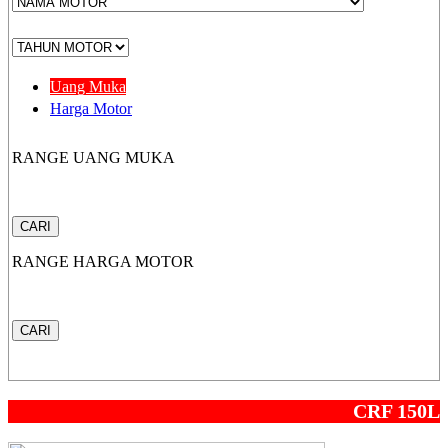
CB 150X
Uang Muka
Harga Motor
RANGE UANG MUKA
New Sonic 150R
CARI
RANGE HARGA MOTOR
New CB150R Streetfir
CARI
CRF 150L
CRF 150L