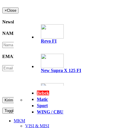
×
Close
Newsletter
NAMA
*
Revo FI
EMAIL
*
New Supra X 125 FI
Please Enter Security Code
Not readable? Change text.
Bebek
Matic
All New Supra GTR 15
Sport
Toggle navigation
MENU
WING / CBU
PT. NASIONAL PERKASA MOTOR
MKM
VISI & MISI