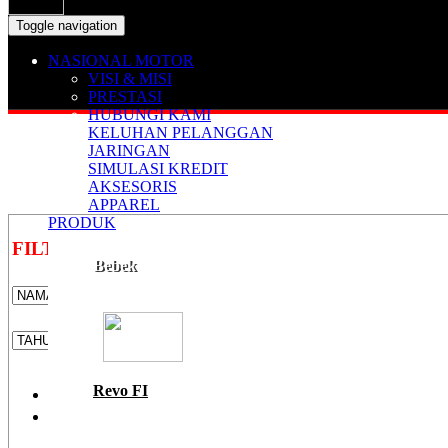
Toggle navigation
NASIONAL MOTOR
VISI & MISI
PRESTASI
HUBUNGI KAMI
KELUHAN PELANGGAN
JARINGAN
SIMULASI KREDIT
AKSESORIS
APPAREL
PRODUK
FILTER
Bebek
Revo FI
Uang Muka
Harga Motor