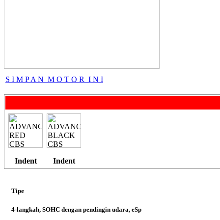
STYLO 160
S I M P A N M O T O R I N I
GENIO
Sport
Indent
Indent
Tipe
CB 150X
4-langkah, SOHC dengan pendingin udara, eSp