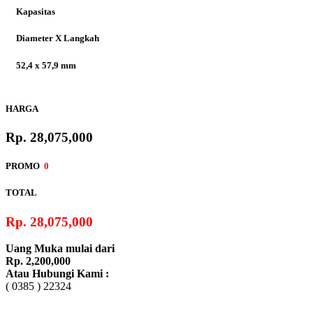
Kapasitas
Diameter X Langkah
New Sonic 150R
52,4 x 57,9 mm
Rasio Kompresi
HARGA
52,4 x 57,9 mm
Rp. 28,075,000
Tipe Starter
New CB150R
PROMO
0
Streetfir
Pedal & Elektrik
TOTAL
Sistem Bahan Bakar
Rp. 28,075,000
Injeksi (PGM-FI)
Uang Muka mulai dari
Transmisi
Rp. 2,200,000
CRF 150L
Atau Hubungi Kami :
Otomatis, V-matic
( 0385 ) 22324