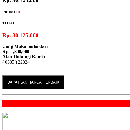
Rp. 30,125,000
Tipe Starter
PROMO
0
Pedal & Elektrik
TOTAL
Sistem Bahan Bakar
PCX 160 eSP
Rp. 30,125,000
Injeksi (PGM-FI)
Uang Muka mulai dari
Transmisi
Rp. 1,800,000
Atau Hubungi Kami :
Otomatis, V-matic
( 0385 ) 22324
Vario 125 eSP
DAPATKAN HARGA TERBAIK
New BeAT Street eSP