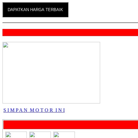
DAPATKAN HARGA TERBAIK
All New CBR 150R
CB 150 VERZA
LIHAT HARGA DISINI
S I M P A N M O T O R I N I