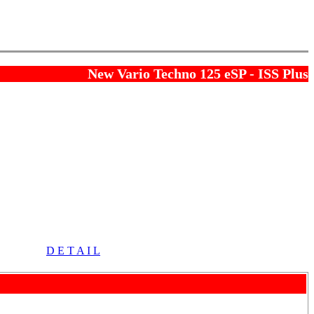
New Vario Techno 125 eSP - ISS Plus
D E T A I L